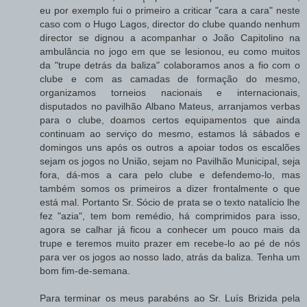
eu por exemplo fui o primeiro a criticar "cara a cara" neste
caso com o Hugo Lagos, director do clube quando nenhum
director se dignou a acompanhar o João Capitolino na
ambulância no jogo em que se lesionou, eu como muitos
da "trupe detrás da baliza" colaboramos anos a fio com o
clube e com as camadas de formação do mesmo,
organizamos torneios nacionais e internacionais,
disputados no pavilhão Albano Mateus, arranjamos verbas
para o clube, doamos certos equipamentos que ainda
continuam ao serviço do mesmo, estamos lá sábados e
domingos uns após os outros a apoiar todos os escalões
sejam os jogos no União, sejam no Pavilhão Municipal, seja
fora, dá-mos a cara pelo clube e defendemo-lo, mas
também somos os primeiros a dizer frontalmente o que
está mal. Portanto Sr. Sócio de prata se o texto natalício lhe
fez "azia", tem bom remédio, há comprimidos para isso,
agora se calhar já ficou a conhecer um pouco mais da
trupe e teremos muito prazer em recebe-lo ao pé de nós
para ver os jogos ao nosso lado, atrás da baliza. Tenha um
bom fim-de-semana.
Para terminar os meus parabéns ao Sr. Luís Brizida pela