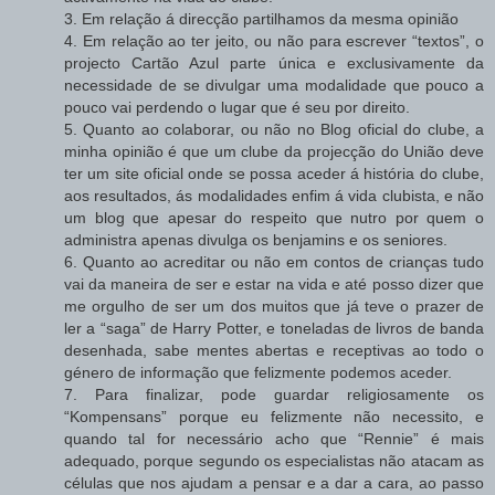
3. Em relação á direcção partilhamos da mesma opinião
4. Em relação ao ter jeito, ou não para escrever “textos”, o
projecto Cartão Azul parte única e exclusivamente da
necessidade de se divulgar uma modalidade que pouco a
pouco vai perdendo o lugar que é seu por direito.
5. Quanto ao colaborar, ou não no Blog oficial do clube, a
minha opinião é que um clube da projecção do União deve
ter um site oficial onde se possa aceder á história do clube,
aos resultados, ás modalidades enfim á vida clubista, e não
um blog que apesar do respeito que nutro por quem o
administra apenas divulga os benjamins e os seniores.
6. Quanto ao acreditar ou não em contos de crianças tudo
vai da maneira de ser e estar na vida e até posso dizer que
me orgulho de ser um dos muitos que já teve o prazer de
ler a “saga” de Harry Potter, e toneladas de livros de banda
desenhada, sabe mentes abertas e receptivas ao todo o
género de informação que felizmente podemos aceder.
7. Para finalizar, pode guardar religiosamente os
“Kompensans” porque eu felizmente não necessito, e
quando tal for necessário acho que “Rennie” é mais
adequado, porque segundo os especialistas não atacam as
células que nos ajudam a pensar e a dar a cara, ao passo