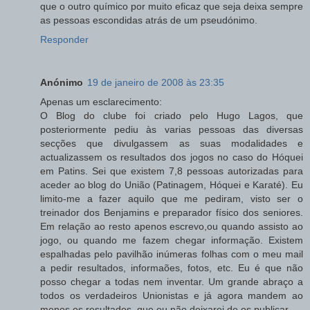
que o outro químico por muito eficaz que seja deixa sempre
as pessoas escondidas atrás de um pseudónimo.
Responder
Anónimo
19 de janeiro de 2008 às 23:35
Apenas um esclarecimento:
O Blog do clube foi criado pelo Hugo Lagos, que
posteriormente pediu às varias pessoas das diversas
secções que divulgassem as suas modalidades e
actualizassem os resultados dos jogos no caso do Hóquei
em Patins. Sei que existem 7,8 pessoas autorizadas para
aceder ao blog do União (Patinagem, Hóquei e Karaté). Eu
limito-me a fazer aquilo que me pediram, visto ser o
treinador dos Benjamins e preparador físico dos seniores.
Em relação ao resto apenos escrevo,ou quando assisto ao
jogo, ou quando me fazem chegar informação. Existem
espalhadas pelo pavilhão inúmeras folhas com o meu mail
a pedir resultados, informaões, fotos, etc. Eu é que não
posso chegar a todas nem inventar. Um grande abraço a
todos os verdadeiros Unionistas e já agora mandem ao
menos os resultados, que eu não deixarei de os publicar.