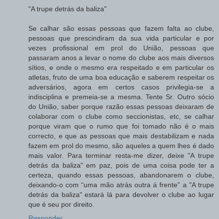
"A trupe detrás da baliza"
Se calhar são essas pessoas que fazem falta ao clube,
pessoas que prescindiram da sua vida particular e por
vezes profissional em prol do União, pessoas que
passaram anos a levar o nome do clube aos mais diversos
sítios, e onde o mesmo era respeitado e em particular os
atletas, fruto de uma boa educação e saberem respeitar os
adversários, agora em certos casos privilegia-se a
indisciplina e premeia-se a mesma. Tente Sr. Outro sócio
do União, saber porque razão essas pessoas deixaram de
colaborar com o clube como seccionistas, etc, se calhar
porque viram que o rumo que foi tomado não é o mais
correcto, e que as pessoas que mais destabilizam e nada
fazem em prol do mesmo, são aqueles a quem lhes é dado
mais valor. Para terminar resta-me dizer, deixe "A trupe
detrás da baliza" em paz, pois de uma coisa pode ter a
certeza, quando essas pessoas, abandonarem o clube,
deixando-o com “uma mão atrás outra á frente” a "A trupe
detrás da baliza" estará lá para devolver o clube ao lugar
que é seu por direito.
Responder