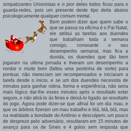
simpatizantes Unionistas e o pior deles todos ficou para o
guarda-redes, pois um presente deste tipo deita abaixo
psicologicamente qualquer comum mortal.
Bem podem dizer que quem sabe o
que se passa na oficina é o Pai Natal,
ele atribui as tarefas aos duendes
que trabalham toda a semana
consigo, consoante o seu
desempenho semanal, mas fica a
duvida, os duendes que tão bem
jogaram na ultima jornada e tiveram um desempenho a
rondar o muito bom (faltou uma pontinha de sorte) para
pontuar, não mereciam ser recompensados e iniciaram a
tarefa desde o inicio, e se um dos duendes necessita de
minutos para ganhar rotina, forma e experiência, não seria
mais lógico dar-lhe esses minutos após o resultado estar
seguro, e não atirá-lo ás feras e deixá-lo ligado ao resultado
do jogo. Agora pode dizer-se que afinal foi um dia mau, e
que os árbitros fizeram um mau trabalho e
blá
,
blá
,
blá
, mas
na realidade a bondade do António e desculpem, um pouco
de desprezo pelo adversário, resultaram em 15 minutos de
avanço para os de Sines e 4 golos sem resposta que