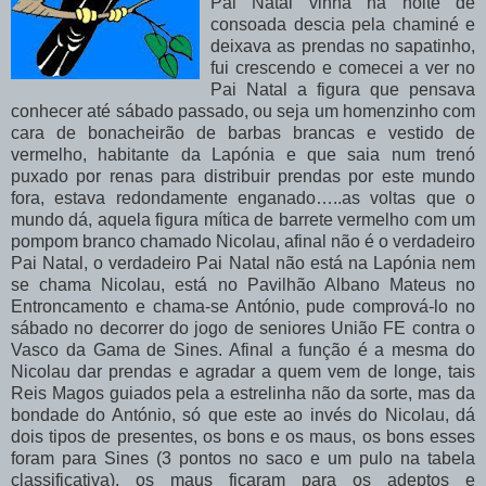
Pai Natal vinha na noite de
consoada descia pela chaminé e
deixava as prendas no sapatinho,
fui crescendo e comecei a ver no
Pai Natal a figura que pensava
conhecer até sábado passado, ou seja um homenzinho com
cara de bonacheirão de barbas brancas e vestido de
vermelho, habitante da Lapónia e que saia num trenó
puxado por renas para distribuir prendas por este mundo
fora, estava redondamente enganado…..as voltas que o
mundo dá, aquela figura mítica de barrete vermelho com um
pompom
branco chamado Nicolau, afinal não é o verdadeiro
Pai Natal, o verdadeiro Pai Natal não está na Lapónia nem
se chama Nicolau, está no Pavilhão Albano Mateus no
Entroncamento e chama-se António, pude comprová-lo no
sábado no decorrer do jogo de seniores União
FE
contra o
Vasco da Gama de Sines. Afinal a função é a mesma do
Nicolau dar prendas e agradar a quem vem de longe, tais
Reis Magos guiados pela a estrelinha não da sorte, mas da
bondade do António, só que este ao invés do Nicolau, dá
dois tipos de presentes, os bons e os maus, os bons esses
foram para Sines (3 pontos no saco e um pulo na tabela
classificativa), os maus ficaram para os adeptos e