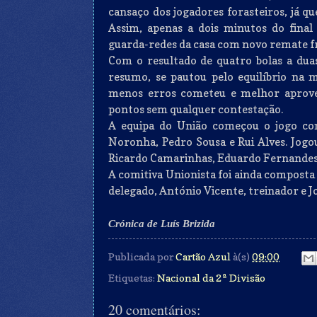
cansaço dos jogadores forasteiros, já q
Assim, apenas a dois minutos do fina
guarda-redes da casa com novo remate fr
Com o resultado de quatro bolas a duas 
resumo, se pautou pelo equilíbrio na 
menos erros cometeu e melhor aprovei
pontos sem qualquer contestação.
A equipa do União começou o jogo co
Noronha, Pedro Sousa e Rui Alves. Jogou
Ricardo Camarinhas, Eduardo Fernandes 
A comitiva Unionista foi ainda compost
delegado, António Vicente, treinador e J
Crónica de Luís Brizida
Publicada por
Cartão Azul
à(s)
09:00
Etiquetas:
Nacional da 2ª Divisão
20 comentários: