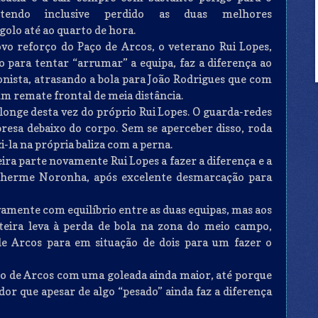
, tendo inclusive perdido as duas melhores
golo até ao quarto de hora.
ovo reforço do Paço de Arcos, o veterano Rui Lopes,
para tentar “arrumar” a equipa, faz a diferença ao
onista, atrasando a bola para João Rodrigues que com
m remate frontal de meia distância.
onge desta vez do próprio Rui Lopes. O guarda-redes
presa debaixo do corpo. Sem se aperceber disso, roda
i-la na própria baliza com a perna.
eira parte novamente Rui Lopes a fazer a diferença e a
uilherme Noronha, após excelente desmarcação para
vamente com equilíbrio entre as duas equipas, mas aos
teira leva à perda de bola na zona do meio campo,
de Arcos para em situação de dois para um fazer o
aço de Arcos com uma goleada ainda maior, até porque
or que apesar de algo “pesado” ainda faz a diferença