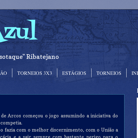
Azul
sotaque" Ribatejano
RÃO
TORNEIOS 3X3
ESTÁGIOS
TORNEIOS
IN
 de Arcos começou o jogo assumindo a iniciativa do
competia.
o o fazia com o melhor discernimento, com o União a
cácia e a sair sempre com bastante perigo para o