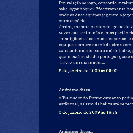
Em relação ao jogo, concordo inteira
sabe jogar hóquei. Efectivamente ho
onde as duas equipas jogaram o jogo
outra espécie.
Assim, mesmo perdendo, gosto de ve
vezes que assim não é, mas paciênci
"manigâncias" aos mais "espertos" e
equipas sempre na mó de cima sem 
constantemente para a mó de baixo, 
quem está neste desporto por gosto e
Talvez um dia mude.....
6 de janeiro de 2009 às 09:00
Anónimo disse...
o Treinador do Entroncamento podia 
estão mal, saltam da baliza até se r
6 de janeiro de 2009 às 18:34
Anónimo disse...