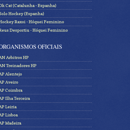
Ok Cat (Catalunha - Espanha)
Solo Hockey (Espanha)
Hockey Raxoi - Hóquei Feminino
Reus Desportiu - Hóquei Feminino
ORGANISMOS OFICIAIS
AN Arbitros HP
AN Treinadores HP
AP Alentejo
AP Aveiro
AP Coimbra
AP Ilha Terceira
AP Leiria
AP Lisboa
AP Madeira