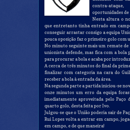
contra-ataque
oportunidades de 
Nesta altura o n
que entretanto tinha entrado em campo 
conseguir arrastar consigo a equipa Uni
pouca oposição faz o primeiro golo com u
No minuto seguinte mais um remate de l
unionista defende, mas fica com a bola 
para procurar a bola e acaba por introduz
A cerca de três minutos do final da prim
finalizar com categoria na cara do G
receber a bola à entrada da área.
Na segunda parte a partida iniciou-se no
onze minutos um erro da equipa foras
imediatamente aproveitada pelo Paço 
quarto golo, desta feita por Ivo.
Julgou-se que o União poderia sair de P
Rui Lopes volta a entrar em campo, jogad
em campo, e de que maneira!