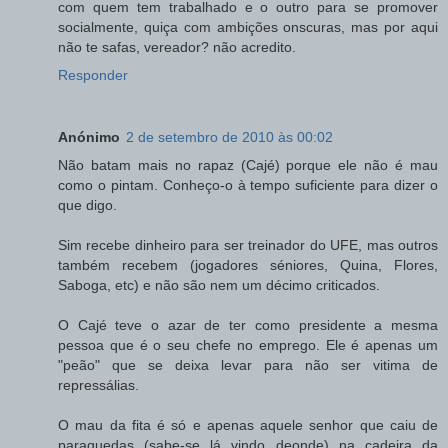
com quem tem trabalhado e o outro para se promover
socialmente, quiça com ambições onscuras, mas por aqui
não te safas, vereador? não acredito.
Responder
Anónimo
2 de setembro de 2010 às 00:02
Não batam mais no rapaz (Cajé) porque ele não é mau
como o pintam. Conheço-o à tempo suficiente para dizer o
que digo.
Sim recebe dinheiro para ser treinador do UFE, mas outros
também recebem (jogadores séniores, Quina, Flores,
Saboga, etc) e não são nem um décimo criticados.
O Cajé teve o azar de ter como presidente a mesma
pessoa que é o seu chefe no emprego. Ele é apenas um
"peão" que se deixa levar para não ser vitima de
repressálias.
O mau da fita é só e apenas aquele senhor que caiu de
paraquedas (sabe-se lá vindo deonde) na cadeira da