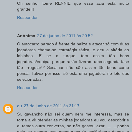
Oh senhor tome RENNIE que essa azia está muito
grande!!!
Responder
Anónimo
27 de junho de 2011 às 20:52
O autocarro parado á frente da baliza e atacar só com duas
jogadoras chama-se estratégia tática, e deu a vitória ao
lobinhos. E se o turquel tem assim tão boas
jogadoras/equipa, porque razão fizeram uma segunda fase
tão irregular!? Secalhar não são assim tão boas como
pensa. Talvez por isso, só está uma jogadora no lote das
selecionadas.
Responder
eu
27 de junho de 2011 às 21:17
Sr. gavancho não sei quem nem me interessa, mas se
torna a vir ofender as minhas jogadoras eu vou descobrir e
ai temos outra conversa, se não gostou azar...........ponha
gelo ou espere que amadureça (o melão)para depois o