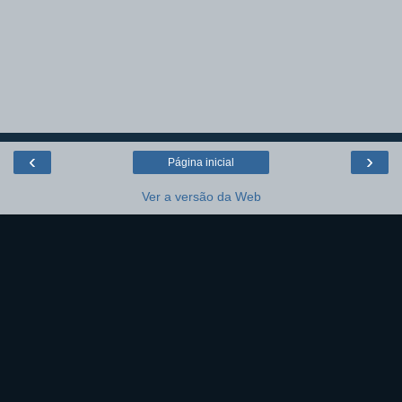
‹
›
Página inicial
Ver a versão da Web