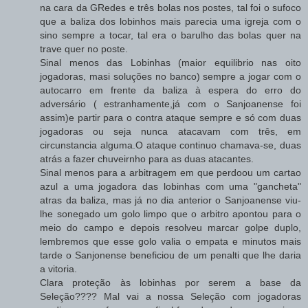
na cara da GRedes e três bolas nos postes, tal foi o sufoco
que a baliza dos lobinhos mais parecia uma igreja com o
sino sempre a tocar, tal era o barulho das bolas quer na
trave quer no poste.
Sinal menos das Lobinhas (maior equilibrio nas oito
jogadoras, masi soluções no banco) sempre a jogar com o
autocarro em frente da baliza à espera do erro do
adversário ( estranhamente,já com o Sanjoanense foi
assim)e partir para o contra ataque sempre e só com duas
jogadoras ou seja nunca atacavam com três, em
circunstancia alguma.O ataque continuo chamava-se, duas
atrás a fazer chuveirnho para as duas atacantes.
Sinal menos para a arbitragem em que perdoou um cartao
azul a uma jogadora das lobinhas com uma "gancheta"
atras da baliza, mas já no dia anterior o Sanjoanense viu-
lhe sonegado um golo limpo que o arbitro apontou para o
meio do campo e depois resolveu marcar golpe duplo,
lembremos que esse golo valia o empata e minutos mais
tarde o Sanjonense beneficiou de um penalti que lhe daria
a vitoria.
Clara proteção às lobinhas por serem a base da
Seleção???? Mal vai a nossa Seleção com jogadoras