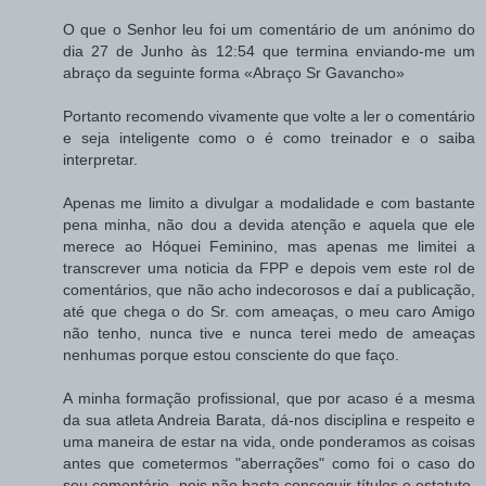
O que o Senhor leu foi um comentário de um anónimo do
dia 27 de Junho às 12:54 que termina enviando-me um
abraço da seguinte forma «Abraço Sr Gavancho»
Portanto recomendo vivamente que volte a ler o comentário
e seja inteligente como o é como treinador e o saiba
interpretar.
Apenas me limito a divulgar a modalidade e com bastante
pena minha, não dou a devida atenção e aquela que ele
merece ao Hóquei Feminino, mas apenas me limitei a
transcrever uma noticia da FPP e depois vem este rol de
comentários, que não acho indecorosos e daí a publicação,
até que chega o do Sr. com ameaças, o meu caro Amigo
não tenho, nunca tive e nunca terei medo de ameaças
nenhumas porque estou consciente do que faço.
A minha formação profissional, que por acaso é a mesma
da sua atleta Andreia Barata, dá-nos disciplina e respeito e
uma maneira de estar na vida, onde ponderamos as coisas
antes que cometermos "aberrações" como foi o caso do
seu comentário, pois não basta conseguir títulos e estatuto,