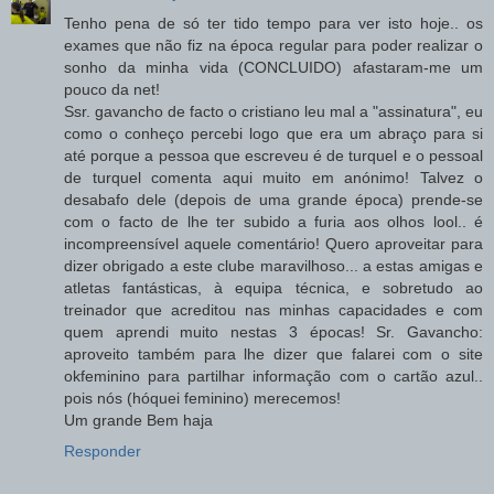
Tenho pena de só ter tido tempo para ver isto hoje.. os
exames que não fiz na época regular para poder realizar o
sonho da minha vida (CONCLUIDO) afastaram-me um
pouco da net!
Ssr. gavancho de facto o cristiano leu mal a "assinatura", eu
como o conheço percebi logo que era um abraço para si
até porque a pessoa que escreveu é de turquel e o pessoal
de turquel comenta aqui muito em anónimo! Talvez o
desabafo dele (depois de uma grande época) prende-se
com o facto de lhe ter subido a furia aos olhos lool.. é
incompreensível aquele comentário! Quero aproveitar para
dizer obrigado a este clube maravilhoso... a estas amigas e
atletas fantásticas, à equipa técnica, e sobretudo ao
treinador que acreditou nas minhas capacidades e com
quem aprendi muito nestas 3 épocas! Sr. Gavancho:
aproveito também para lhe dizer que falarei com o site
okfeminino para partilhar informação com o cartão azul..
pois nós (hóquei feminino) merecemos!
Um grande Bem haja
Responder