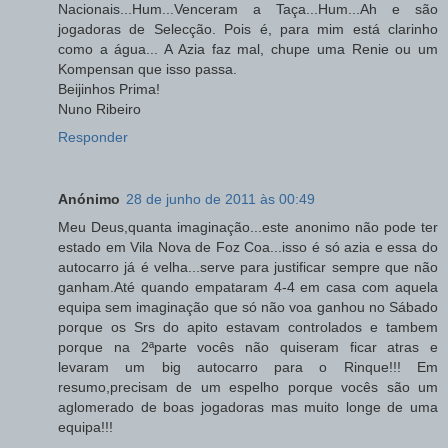
Nacionais...Hum...Venceram a Taça...Hum...Ah e são
jogadoras de Selecção. Pois é, para mim está clarinho
como a água... A Azia faz mal, chupe uma Renie ou um
Kompensan que isso passa.
Beijinhos Prima!
Nuno Ribeiro
Responder
Anónimo
28 de junho de 2011 às 00:49
Meu Deus,quanta imaginação...este anonimo não pode ter
estado em Vila Nova de Foz Coa...isso é só azia e essa do
autocarro já é velha...serve para justificar sempre que não
ganham.Até quando empataram 4-4 em casa com aquela
equipa sem imaginação que só não voa ganhou no Sábado
porque os Srs do apito estavam controlados e tambem
porque na 2ªparte vocês não quiseram ficar atras e
levaram um big autocarro para o Rinque!!! Em
resumo,precisam de um espelho porque vocês são um
aglomerado de boas jogadoras mas muito longe de uma
equipa!!!