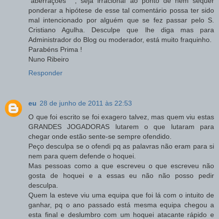
"aberrações" ", seja irracional ao ponto de nem sequer
ponderar a hipótese de esse tal comentário possa ter sido
mal intencionado por alguém que se fez passar pelo S.
Cristiano Agulha. Desculpe que lhe diga mas para
Administrador do Blog ou moderador, está muito fraquinho.
Parabéns Prima !
Nuno Ribeiro
Responder
eu
28 de junho de 2011 às 22:53
O que foi escrito se foi exagero talvez, mas quem viu estas
GRANDES JOGADORAS lutarem o que lutaram para
chegar onde estão sente-se sempre ofendido.
Peço desculpa se o ofendi pq as palavras não eram para si
nem para quem defende o hoquei.
Mas pessoas como a que escreveu o que escreveu não
gosta de hoquei e a essas eu não não posso pedir
desculpa.
Quem la esteve viu uma equipa que foi lá com o intuito de
ganhar, pq o ano passado está mesma equipa chegou a
esta final e deslumbro com um hoquei atacante rápido e