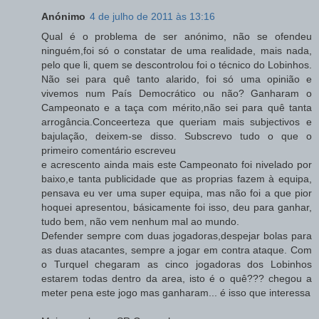
Anónimo
4 de julho de 2011 às 13:16
Qual é o problema de ser anónimo, não se ofendeu
ninguém,foi só o constatar de uma realidade, mais nada,
pelo que li, quem se descontrolou foi o técnico do Lobinhos.
Não sei para quê tanto alarido, foi só uma opinião e
vivemos num País Democrático ou não? Ganharam o
Campeonato e a taça com mérito,não sei para quê tanta
arrogância.Conceerteza que queriam mais subjectivos e
bajulação, deixem-se disso. Subscrevo tudo o que o
primeiro comentário escreveu
e acrescento ainda mais este Campeonato foi nivelado por
baixo,e tanta publicidade que as proprias fazem à equipa,
pensava eu ver uma super equipa, mas não foi a que pior
hoquei apresentou, básicamente foi isso, deu para ganhar,
tudo bem, não vem nenhum mal ao mundo.
Defender sempre com duas jogadoras,despejar bolas para
as duas atacantes, sempre a jogar em contra ataque. Com
o Turquel chegaram as cinco jogadoras dos Lobinhos
estarem todas dentro da area, isto é o quê??? chegou a
meter pena este jogo mas ganharam... é isso que interessa