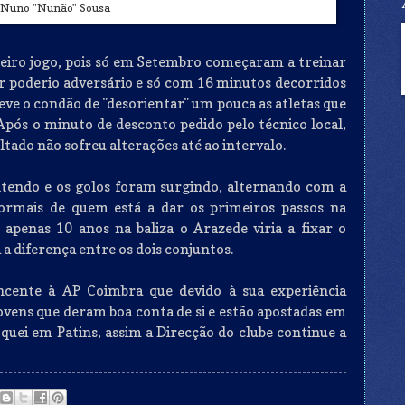
 Nuno "Nunão" Sousa
meiro jogo, pois só em Setembro começaram a treinar
r poderio adversário e só com 16 minutos decorridos
eve o condão de "desorientar"
um
pouca as atletas que
Após o minuto de desconto pedido pelo técnico local,
tado não sofreu alterações até ao intervalo.
ntendo e os golos foram surgindo, alternando com a
normais de quem está a dar os primeiros passos na
apenas 10 anos na baliza o Arazede viria a fixar o
a diferença entre os dois conjuntos.
encente à
AP
Coimbra que devido à sua experiência
ovens que deram boa conta de si e estão apostadas em
óquei em Patins, assim a Direcção do clube continue a