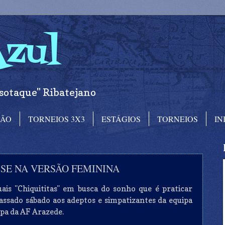
Azul
sotaque" Ribatejano
RÃO
TORNEIOS 3X3
ESTÁGIOS
TORNEIOS
IN
SE NA VERSÃO FEMININA
ais "
Chiquititas
" em busca do sonho que é praticar
ssado sábado aos adeptos e simpatizantes da equipa
ipa da
AF
Arazede.