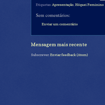
Etiquetas:
Apresentação
,
Hóquei Feminino
Sem comentários:
Enviar um comentário
Mensagem mais recente
Subscrever:
Enviar feedback (Atom)