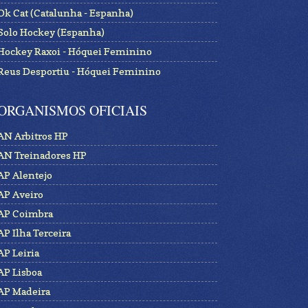
Ok Cat (Catalunha - Espanha)
Solo Hockey (Espanha)
Hockey Raxoi - Hóquei Feminino
Reus Desportiu - Hóquei Feminino
ORGANISMOS OFICIAIS
AN Arbitros HP
AN Treinadores HP
AP Alentejo
AP Aveiro
AP Coimbra
AP Ilha Terceira
AP Leiria
AP Lisboa
AP Madeira