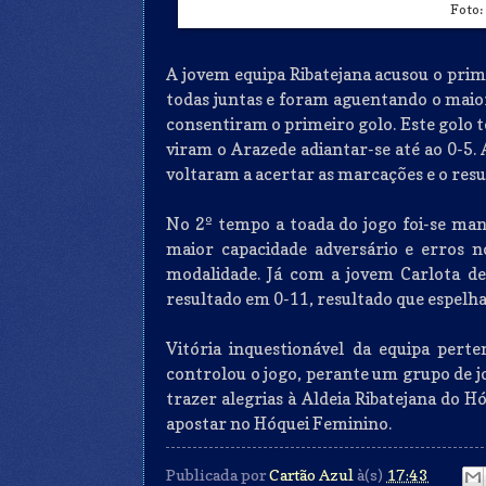
Foto:
A jovem equipa Ribatejana acusou o pri
todas juntas e foram aguentando o maio
consentiram o primeiro golo. Este golo t
viram o Arazede adiantar-se até ao 0-5. 
voltaram a acertar as marcações e o resul
No 2º tempo a toada do jogo foi-se ma
maior capacidade adversário e erros 
modalidade. Já com a jovem Carlota de 
resultado em 0-11, resultado que espelha 
Vitória inquestionável da equipa pert
controlou o jogo, perante um grupo de j
trazer alegrias à Aldeia Ribatejana do H
apostar no Hóquei Feminino.
Publicada por
Cartão Azul
à(s)
17:43