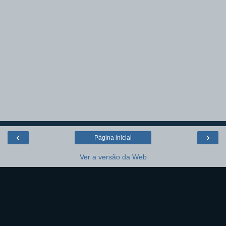
‹
›
Página inicial
Ver a versão da Web