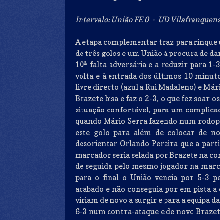
Intervalo: União FE 0 - UD Vilafranquense 
A etapa complementar traz para rinque 
de três golos e um União à procura de dar
10ª falta adversária e a reduzir para 1-
volta e à entrada dos últimos 10 minut
livre directo (azul a Rui Madaleno) e Má
Brazete bisa e faz o 2-3, o que fez soar
situação confortável, para um complicad
quando Mário Serra fazendo num rodopio
este golo para além de colocar de no
desorientar Orlando Pereira que a partir
marcador seria selada por Brazete na c
de seguida pelo mesmo jogador na marca
para o final o União vencia por 5-3 
acabado e não conseguia por em pista a
viriam de novo a surgir e para a equipa d
6-3 num contra-ataque e de novo Brazete