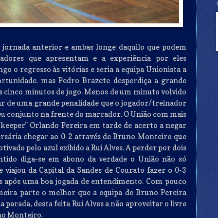
a jornada anterior e ambas longe daquilo que podem
gadores que apresentam e a experiência por eles
o o regresso às vitórias e seria a equipa Unionista a
ortunidade. mas Pedro Brazete desperdiça a grande
os cinco minutos de jogo. Menos de um minuto volvido
iar de uma grande penalidade que o jogador/treinador
eu conjunto na frente do marcador. O União com mais
-keeper" Orlando Pereira em tarde de acerto a negar
ersária chegar ao 0-2 através de Bruno Monteiro que
ivado pelo azul exibido a Rui Alves. A perder por dois
entido diga-se em abono da verdade o União não só
 viajou da Capital da Sandes de Courato fazer o 0-3
tos após uma boa jogada de entendimento. Com pouco
meira parte o melhor que a equipa de Bruno Pereira
 parada, desta feita Rui Alves a não aproveitar o livre
uno Monteiro.