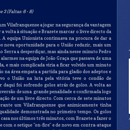
3 (Faltas: 6 - 8)
um Vilafranquense a jogar na segurança da vantagem
 a volta à situação e Brazete marcar o livre directo da
3. A equipa Unionista continuava na procura de dar a
os nova oportunidade para o União reduzir, mais um
rio Serra a desperdiçar, mas ainda nesse minuto Pedro
 os alarmes na equipa de João Graça que passava de uma
a, e mais complicada viria a ficar volvido um minuto
 na área empata a partida para gladio dos adeptos e
vo o União na luta pela vitória teve o condão de
 daqui foi sofrendo golos atrás de golos. A volta ao
onversão de uma grande penalidade e confirmada logo
ção de um livre directo. Com cerca de sete minutos
perante um Vilafranquense que animicamente tinha
 qualidade demonstrada no primeiro tempo. Os golos
a casa nos últimos três minutos, com Brazete a fazer o
 com o setique "on-fire" e de novo em contra-ataque