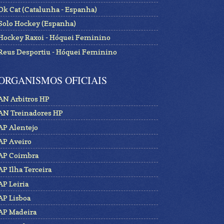
Ok Cat (Catalunha - Espanha)
Solo Hockey (Espanha)
Hockey Raxoi - Hóquei Feminino
Reus Desportiu - Hóquei Feminino
ORGANISMOS OFICIAIS
AN Arbitros HP
AN Treinadores HP
AP Alentejo
AP Aveiro
AP Coimbra
AP Ilha Terceira
AP Leiria
AP Lisboa
AP Madeira