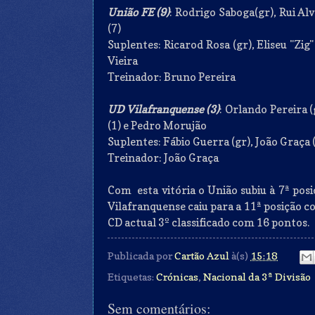
União FE (9)
: Rodrigo Saboga(gr), Rui Al
(7)
Suplentes: Ricarod Rosa (gr), Eliseu "Zig
Vieira
Treinador: Bruno Pereira
UD Vilafranquense (3)
: Orlando Pereira 
(1) e Pedro Morujão
Suplentes: Fábio Guerra (gr), João Graça
Treinador: João Graça
Com esta vitória o União subiu à 7ª pos
Vilafranquense caiu para a 11ª posição 
CD actual 3º classificado com 16 pontos.
Publicada por
Cartão Azul
à(s)
15:18
Etiquetas:
Crónicas
,
Nacional da 3ª Divisão
Sem comentários: