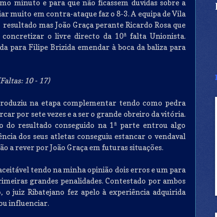
imo minuto e para que não ficassem duvidas sobre a
iar muito em contra-ataque faz o 8-3. A equipa de Vila
o resultado mas João Graça perante Ricardo Rosa que
concretizar o livre directo da 10ª falta Unionista.
a para Filipe Brizida emendar à boca da baliza para
altas: 10 - 17)
o produziu na etapa complementar tendo como pedra
car por sete vezes e a ser o grande obreiro da vitória.
to do resultado conseguido na 1ª parte entrou algo
ncia dos seus atletas conseguiu estancar o vendaval
ão a rever por João Graça em futuras situações.
aceitável tendo na minha opinião dois erros e um para
primeiras grandes penalidades. Contestado por ambos
 o juiz Ribatejano fez apelo à experiência adquirida
ou influenciar.