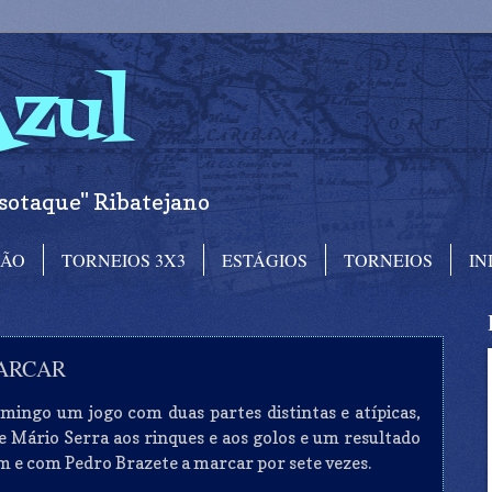
Azul
sotaque" Ribatejano
RÃO
TORNEIOS 3X3
ESTÁGIOS
TORNEIOS
IN
MARCAR
ingo um jogo com duas partes distintas e atípicas,
e Mário Serra aos rinques e aos golos e um resultado
m e com Pedro Brazete a marcar por sete vezes.