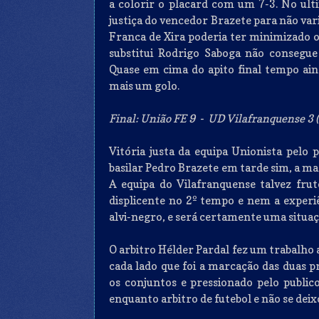
a colorir o placard com um 7-3. No ult
justiça do vencedor Brazete para não var
Franca de Xira poderia ter minimizado 
substitui Rodrigo Saboga não consegue 
Quase em cima do apito final tempo aind
mais um golo.
Final: União FE 9 - UD Vilafranquense 3 (F
Vitória justa da equipa Unionista pel
basilar Pedro Brazete em tarde sim, a mar
A equipa do Vilafranquense talvez fru
displicente no 2º tempo e nem a experiê
alvi-negro, e será certamente uma situaç
O arbitro Hélder Pardal fez um trabalho 
cada lado que foi a marcação das duas 
os conjuntos e pressionado pelo publico,
enquanto arbitro de futebol e não se deix