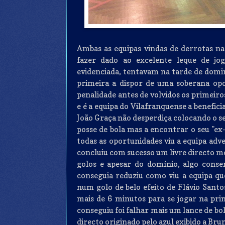
Ambas as equipas vindas de derrotas n
fazer dado ao excelente leque de jo
evidenciada, tentavam na tarde de doming
primeira a dispor de uma soberana op
penalidade antes de volvidos os primeir
e é a equipa do Vilafranquense a benefic
João Graça não desperdiça colocando o s
posse de bola mas a encontrar o seu "ex
todas as oportunidades viu a equipa adv
concluiu com sucesso um livre directo mot
golos e apesar do domínio, algo cons
conseguia reduziu como viu a equipa que
num golo de belo efeito de Flávio San
mais de 6 minutos para se jogar na pri
conseguiu foi falhar mais um lance de bola
directo originado pelo azul exibido a Br