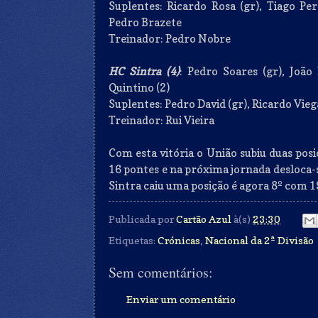
Suplentes: Ricardo Rosa (gr), Tiago Pe
Pedro Brazete
Treinador: Pedro Nobre
HC Sintra (4)
: Pedro Soares (gr), João 
Quintino (2)
Suplentes: Pedro David (gr), Ricardo Vieg
Treinador: Rui Vieira
Com esta vitória o União subiu duas posi
16 pontes e na próxima jornada desloca-
Sintra caiu uma posição é agora 8º com 1
Publicada por
Cartão Azul
à(s)
23:30
Etiquetas:
Crónicas
,
Nacional da 2ª Divisão
Sem comentários:
Enviar um comentário