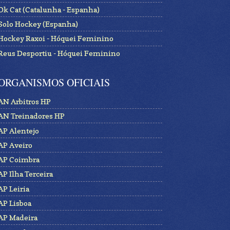
Ok Cat (Catalunha - Espanha)
Solo Hockey (Espanha)
Hockey Raxoi - Hóquei Feminino
Reus Desportiu - Hóquei Feminino
ORGANISMOS OFICIAIS
AN Arbitros HP
AN Treinadores HP
AP Alentejo
AP Aveiro
AP Coimbra
AP Ilha Terceira
AP Leiria
AP Lisboa
AP Madeira