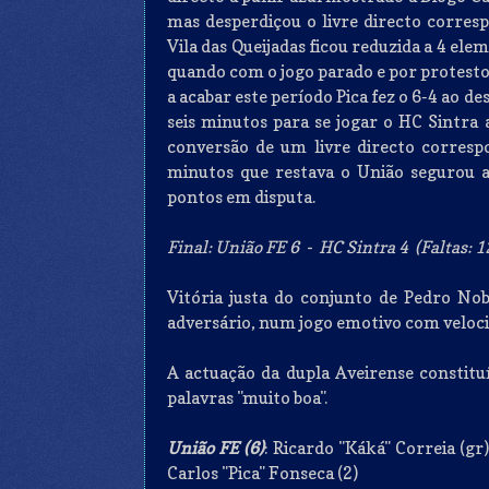
mas desperdiçou o livre directo corresp
Vila das Queijadas ficou reduzida a 4 el
quando com o jogo parado e por protestos
a acabar este período Pica fez o 6-4 ao 
seis minutos para se jogar o HC Sintra 
conversão de um livre directo corresp
minutos que restava o União segurou a
pontos em disputa.
Final: União FE 6 - HC Sintra 4 (Faltas: 12
Vitória justa do conjunto de Pedro Nob
adversário, num jogo emotivo com veloc
A actuação da dupla Aveirense constit
palavras "muito boa".
União FE (6)
: Ricardo "Káká" Correia (gr)
Carlos "Pica" Fonseca (2)