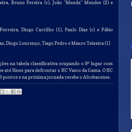
reira, Bruno Pereira (c), João "Mendx" Mendes (2) e
Ferreira, Diogo Carrilho (1), Paulo Dias (c) e Fábio
as, Diogo Lourenço, Tiago Pedro e Mauro Teixeira (1)
ções na tabela classificativa ocupando o 9º lugar com
se até Sines para defrontar o HC Vasco da Gama. O HC
9 pontos e na próxima jornada recebe o Alcobacense.