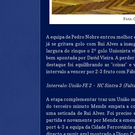
Foto: 
A equipa de Pedro Nobre entrou melhor e
já se gritava golo com Rui Alves a ina
largura do rinque o 2º golo Unionista 
bem apontada por David Vieira. A perder 
destaque foi equilibrando as "coisas" e 
intervalo a vencer por 2-3 fruto com Fáb
Intervalo: União FE 2 - HC Sintra 3 (Faltas
A etapa complementar traz um União mai
do terceiro minuto Mendx empata a co
uma seticada de Rui Alves. Foi preciso 
partida e novamente por Mendx a emenda
port 4-3 a equipa da Cidade Ferroviária
directo a punir azul mostrado a Diogo Car