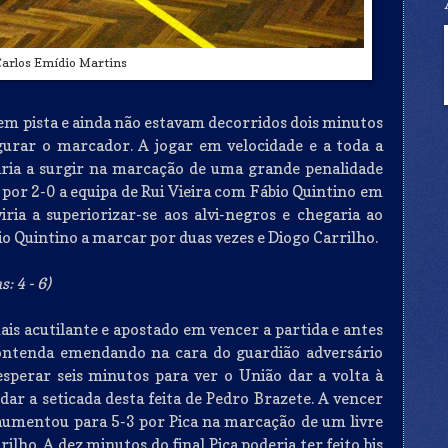
Carlos Emídio Martins
m pista e ainda não estavam decorridos dois minutos
ugurar o marcador. A jogar em velocidade e a toda a
viria a surgir na marcação de uma grande penalidade
por 2-0 a equipa de Rui Vieira com Fábio Quintino em
viria a superiorizar-se aos alvi-negros e chegaria ao
io Quintino a marcar por duas vezes e Diogo Carrilho.
: 4 - 6)
s acutilante e apostado em vencer a partida e antes
ntenda emendando na cara do guardião adversário
esperar seis minutos para ver o União dar a volta à
r a seticada desta feita de Pedro Brazete. A vencer
 aumentou para 5-3 por Pica na marcação de um livre
ilho. A dez minutos do final Pica poderia ter feito bis