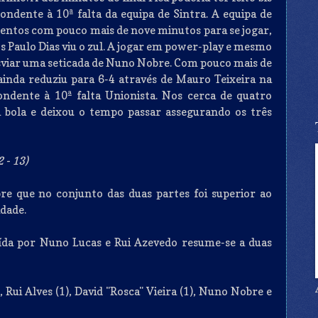
ondente à 10ª falta da equipa de Sintra. A equipa de
ementos com pouco mais de nove minutos para se jogar,
 Paulo Dias viu o zul. A jogar em power-play e mesmo
desviar uma seticada de Nuno Nobre. Com pouco mais de
ainda reduziu para 6-4 através de Mauro Teixeira na
ondente à 10ª falta Unionista. Nos cerca de quatro
 bola e deixou o tempo passar assegurando os três
 - 13)
re que no conjunto das duas partes foi superior ao
idade.
uída por Nuno Lucas e Rui Azevedo resume-se a duas
, Rui Alves (1), David "Rosca" Vieira (1), Nuno Nobre e